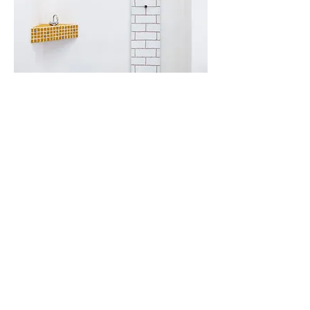
STUDIO
Via Vignone 60/A, 20026
Novate Milanese - Milano
info@a60artspace.com
SUBSCRIBE