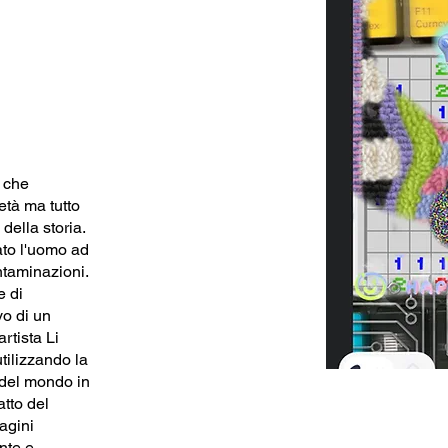
 che
età ma tutto
della storia.
ato l'uomo ad
ntaminazioni.
e di
vo di un
rtista Li
utilizzando la
a del mondo in
atto del
agini
ante e