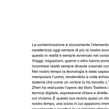
La contaminazione è sicuramente l'elemento
caratterizza oggi sempre di più la nostra soci
questo in realtà è sempre avvenuto nel corso 
Viaggi, migrazioni, guerre o altro hanno port
incontrare realtà sempre diverse creando co
Nel nostro tempo la tecnologia è stata capac
manipolare l'uomo, rendendolo a volte schia
sistema che come un vortice lo ha travolto. L'a
Zhen ha realizzato l'opera dal titolo Tastiera 
tecnica digitale, espressione chiara e dirett
cui viviamo. È questo suo lavoro quasi un ritr
nostro tempo, una icona in cui appaiono imm
sovrapposte a caratteri in un labirinto stimol