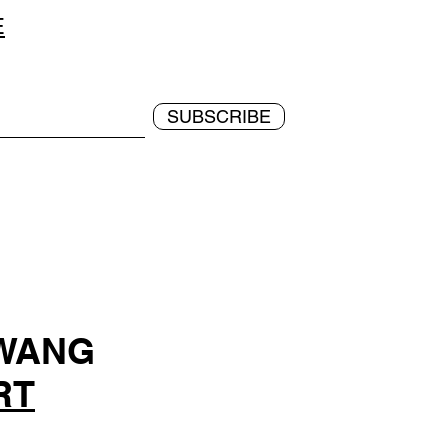
E
SUBSCRIBE
 WANG
RT