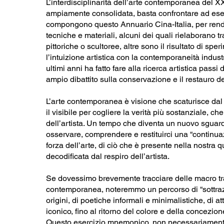
L’interdisciplinarità dell’arte contemporanea del XX
ampiamente consolidata, basta confrontare ad ese
compongono questo Annuario Cina-Italia, per rende
tecniche e materiali, alcuni dei quali rielaborano t
pittoriche o scultoree, altre sono il risultato di sper
l’intuizione artistica con la contemporaneità indust
ultimi anni ha fatto fare alla ricerca artistica passi
ampio dibattito sulla conservazione e il restauro 
L’arte contemporanea è visione che scaturisce dal 
il visibile per cogliere la verità più sostanziale, c
dell’artista. Un tempo che diventa un nuovo sgua
osservare, comprendere e restituirci una “continuaz
forza dell’arte, di ciò che è presente nella nostra q
decodificata dal respiro dell’artista.
Se dovessimo brevemente tracciare delle macro tra
contemporanea, noteremmo un percorso di “sottrazio
origini, di poetiche informali e minimalistiche, di a
iconico, fino al ritorno del colore e della concezion
Questo esercizio mnemonico, non necessariamente