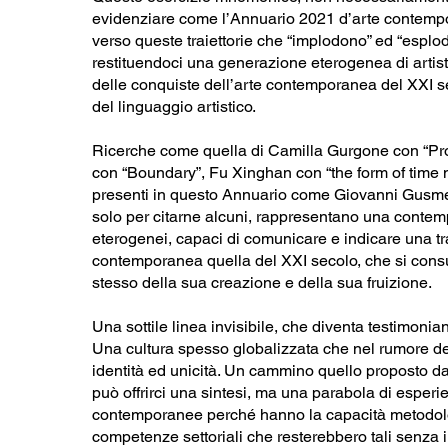
evidenziare come l’Annuario 2021 d’arte contempo
verso queste traiettorie che “implodono” ed “esplo
restituendoci una generazione eterogenea di artis
delle conquiste dell’arte contemporanea del XXI s
del linguaggio artistico.
Ricerche come quella di Camilla Gurgone con “Pro
con “Boundary”, Fu Xinghan con “the form of time no.
presenti in questo Annuario come Giovanni Gusmero
solo per citarne alcuni, rappresentano una contemp
eterogenei, capaci di comunicare e indicare una tr
contemporanea quella del XXI secolo, che si consu
stesso della sua creazione e della sua fruizione.
Una sottile linea invisibile, che diventa testimonia
Una cultura spesso globalizzata che nel rumore dell
identità ed unicità. Un cammino quello proposto 
può offrirci una sintesi, ma una parabola di esper
contemporanee perché hanno la capacità metodolo
competenze settoriali che resterebbero tali senza il