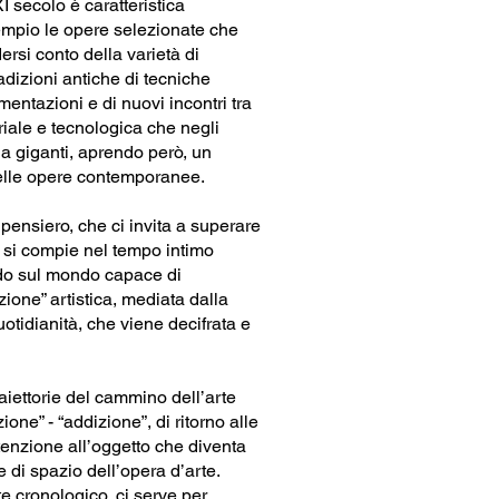
I secolo è caratteristica
mpio le opere selezionate che
rsi conto della varietà di
radizioni antiche di tecniche
imentazioni e di nuovi incontri tra
riale e tecnologica che negli
 da giganti, aprendo però, un
delle opere contemporanee.
pensiero, che ci invita a superare
he si compie nel tempo intimo
rdo sul mondo capace di
ione” artistica, mediata dalla
uotidianità, che viene decifrata e
iettorie del cammino dell’arte
ne” - “addizione”, di ritorno alle
ttenzione all’oggetto che diventa
e di spazio dell’opera d’arte.
 cronologico, ci serve per