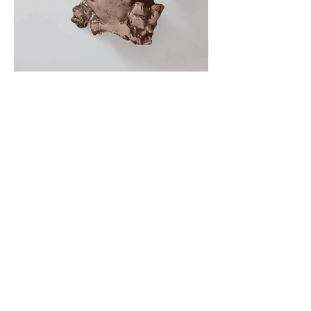
STUDIO
Via Vignone 60/A, 20026
Novate Milanese - Milano
info@a60artspace.com
SUBSCRIBE
Email