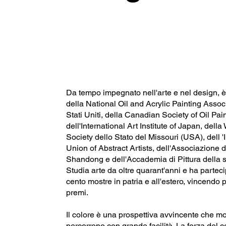
Da tempo impegnato nell'arte e nel design,
della National Oil and Acrylic Painting Assoc
Stati Uniti, della Canadian Society of Oil Pain
dell'International Art Institute of Japan, dell
Society dello Stato del Missouri (USA), dell '
Union of Abstract Artists, dell'Associazione de
Shandong e dell'Accademia di Pittura della st
Studia arte da oltre quarant'anni e ha parteci
cento mostre in patria e all'estero, vincendo p
premi.
Il colore è una prospettiva avvincente che mo
percorrono con grande facilità. La forza del c