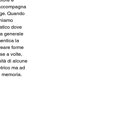
i accompagna
ugge. Quando
aniamo
atico dove
ura generale
entica la
creare forme
se a volte,
ità di alcune
trico ma ad
e memoria.