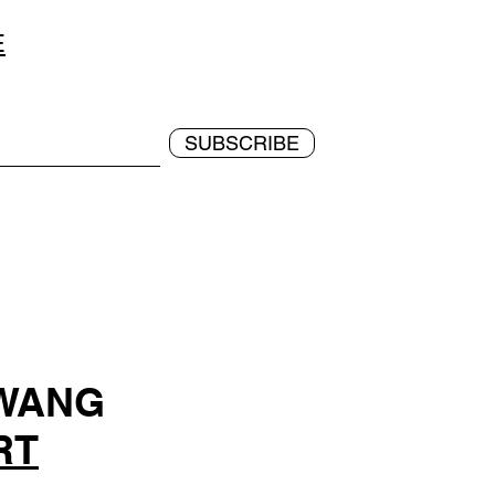
E
SUBSCRIBE
 WANG
RT