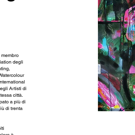
 è membro
iation degli
ting,
a Watercolour
International
gli Artisti di
essa città.
pato a più di
iù di trenta
lti
olore è