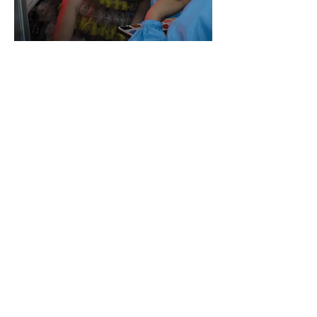
STUDIO
Via Vignone 60/A, 20026
Novate Milanese - Milano
info@a60artspace.com
SUBSCRIBE
Email