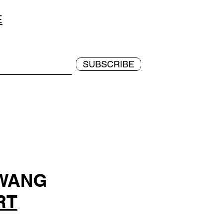
E
SUBSCRIBE
 WANG
RT