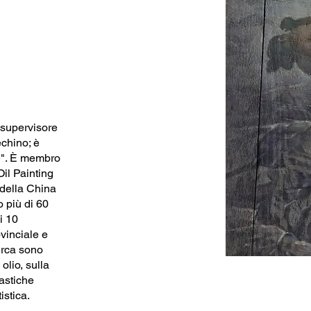
 supervisore
echino; è
le". È membro
Oil Painting
 della China
o più di 60
di 10
ovinciale e
cerca sono
olio, sulla
lastiche
istica.