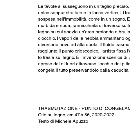
Le tavole si susseguono in un taglio preciso,
unico seppur strutturato in fasce verticali. U
sospesa nell'immobilità, come in un sogno. 
morbida e nuda, rannicchiata di traverso sul
legno su cui spazia un'area profonda e brulla
d'occhio. I vapori della nebbia ammantano og
diventano neve ad alta quota. Il fluido trasmu
raggiunto il punto crioscopico, l'artista fissa l'
lo trasla sul legno. È l’invenzione scenica d
ripreso dal di fuori attraverso l'occhio del pit
congela il tutto preservandolo dalla caducità
TRASMUTAZIONE - PUNTO DI CONGELA
Olio su legno, cm 47 x 56, 2020-2022
Testo di Michele Apuzzo