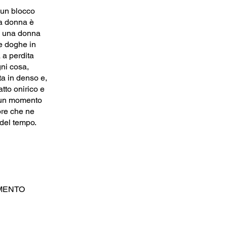
 un blocco
na donna è
È una donna
le doghe in
 a perdita
ni cosa,
ta in denso e,
atto onirico e
i un momento
tore che ne
 del tempo.
MENTO