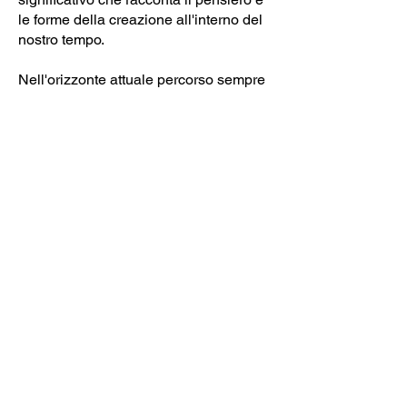
le forme della creazione all'interno del
nostro tempo.
Nell'orizzonte attuale percorso sempre
più dal registro della virtualità,
dell'immaterialità e dalla
pluriconnessione, la forma fisica di un
testo esprime una posizione precisa
che attraverso la selezione ragionata
all'interno del mondo dell'arte
contemporanea, diventa uno spazio di
riflessione prezioso capace di
configurarsi come un ambiente
parallelo dove Le stanze dell'arte
vivono con verità un'altra presenza.
Ogni artista qui presente è testimone di
una realtà che attraverso il pensiero
diventa forma dell'atto vivente.