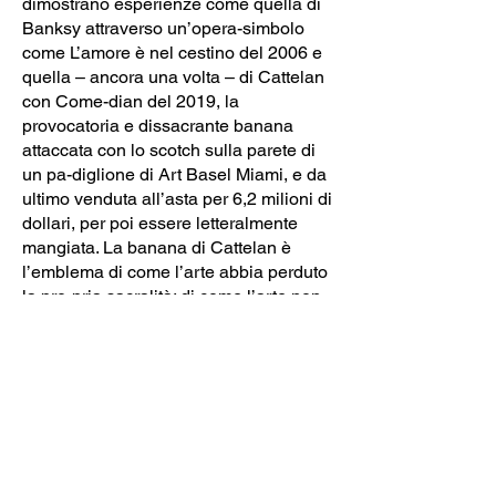
dimostrano esperienze come quella di
Banksy attraverso un’opera-simbolo
come L’amore è nel cestino del 2006 e
quella – ancora una volta – di Cattelan
con Come-dian del 2019, la
provocatoria e dissacrante banana
attaccata con lo scotch sulla parete di
un pa-diglione di Art Basel Miami, e da
ultimo venduta all’asta per 6,2 milioni di
dollari, per poi essere letteralmente
mangiata. La banana di Cattelan è
l’emblema di come l’arte abbia perduto
la pro-pria sacralità; di come l’arte non
abbia più la prerogativa della unicità; e
di come essa abbia defi-nitivamente
perduto quella che Benjamin chiamava
“aura”. L’opera d’arte, nell’età
contempora-nea, può – al contrario –
essere usata e consumata, al pari di
qualunque prodotto industriale, fa-
cilmente sostituibile con un altro del