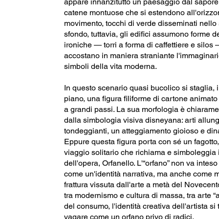
appare innanzitutto un paesaggio dal sapore 
catene montuose che si estendono all'orizzon
movimento, tocchi di verde disseminati nello 
sfondo, tuttavia, gli edifici assumono forme 
ironiche — torri a forma di caffettiere e silos
accostano in maniera straniante l'immaginari
simboli della vita moderna.
In questo scenario quasi bucolico si staglia, 
piano, una figura filiforme di cartone animat
a grandi passi. La sua morfologia è chiarame
dalla simbologia visiva disneyana: arti allung
tondeggianti, un atteggiamento gioioso e din
Eppure questa figura porta con sé un fagotto
viaggio solitario che richiama e simboleggia il
dell'opera, Orfanello. L'“orfano” non va inteso
come un'identità narrativa, ma anche come m
frattura vissuta dall'arte a metà del Novecen
tra modernismo e cultura di massa, tra arte “a
del consumo, l'identità creativa dell'artista si 
vagare come un orfano privo di radici.