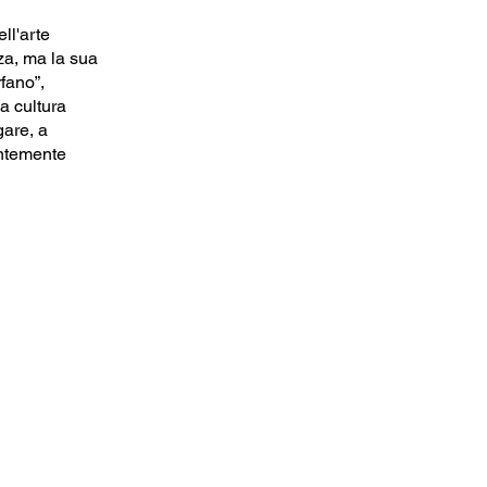
ell'arte
a, ma la sua
rfano”,
na cultura
gare, a
antemente