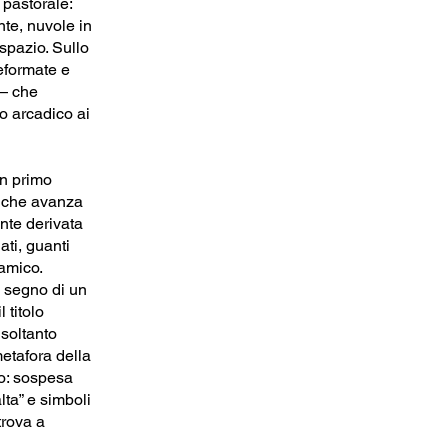
pastorale:
te, nuvole in
spazio. Sullo
deformate e
 — che
o arcadico ai
in primo
o che avanza
nte derivata
ati, guanti
amico.
, segno di un
 titolo
 soltanto
etafora della
to: sospesa
lta” e simboli
trova a