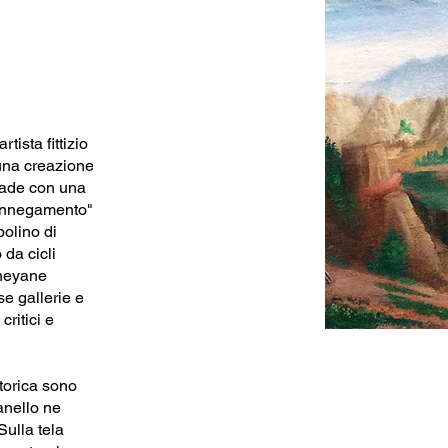
tista fittizio
 una creazione
made con una
"rinnegamento"
polino di
da cicli
sneyane
se gallerie e
critici e
ittorica sono
anello ne
ulla tela