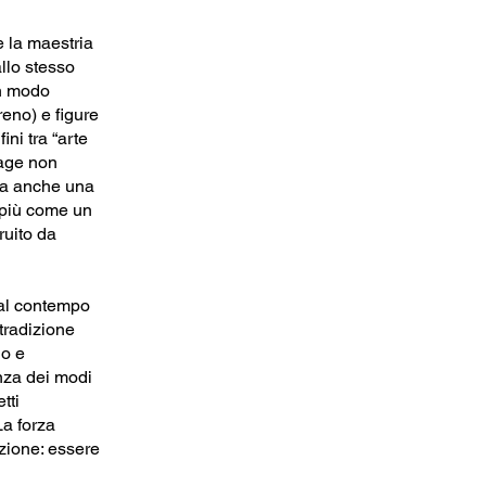
e la maestria
llo stesso
in modo
reno) e figure
ini tra “arte
lage non
ma anche una
e più come un
ruito da
 al contempo
 tradizione
io e
anza dei modi
tti
La forza
izione: essere