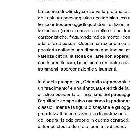
La tecnica di Olinsky conserva la profondità 
della pittura paesaggistica accademica, ma a
tempo introduce oggetti quotidiani utilizzati 
fantasioso (come le posate conficcate nel ter
cartoonistiche, fratturando radicalmente i conf
alta” e “arte bassa”. Questa narrazione a col
possiede soltanto una dimensione ironica, 
valenza critica: la storia dell'arte non appar
continuum lineare, bensì come un teatro cost
frammenti, appropriazioni e slittamenti.
In questa prospettiva, Orfanello rappresenta
un “tradimento” e una rinnovata eredità della
artistica occidentale. Il realismo del paesagg
l'equilibrio compositivo attestano la padron
classici, mentre la figura disneyana e gli ogge
paradossali ne realizzano la decostruzione. 
dell'opera risiede proprio in questa contradd
al tempo stesso dentro e fuori la tradizione.