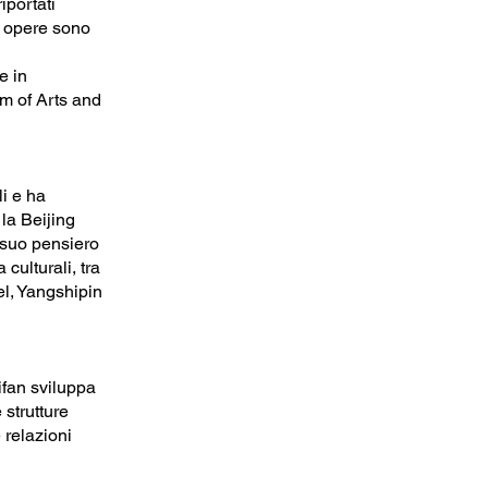
iportati
e opere sono
e in
um of Arts and
i e ha
 la Beijing
 suo pensiero
 culturali, tra
l, Yangshipin
Yifan sviluppa
 strutture
 relazioni