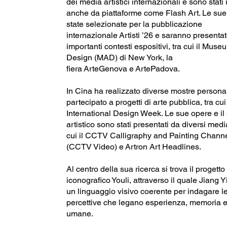
dei media artistici internazionali e sono stati r
anche da piattaforme come Flash Art. Le su
state selezionate per la pubblicazione
internazionale Artisti ’26 e saranno presentat
importanti contesti espositivi, tra cui il Muse
Design (MAD) di New York, la
fiera ArteGenova e ArtePadova.
In Cina ha realizzato diverse mostre personal
partecipato a progetti di arte pubblica, tra cui
International Design Week. Le sue opere e il
artistico sono stati presentati da diversi media
cui il CCTV Calligraphy and Painting Channe
(CCTV Video) e Artron Art Headlines.
Al centro della sua ricerca si trova il progetto
iconografico Youli, attraverso il quale Jiang 
un linguaggio visivo coerente per indagare le
percettive che legano esperienza, memoria e
umane.