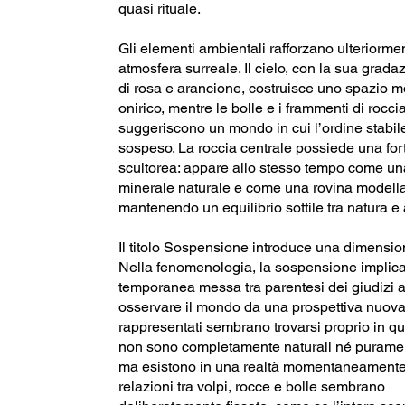
quasi rituale.
Gli elementi ambientali rafforzano ulteriorme
atmosfera surreale. Il cielo, con la sua grada
di rosa e arancione, costruisce uno spazio m
onirico, mentre le bolle e i frammenti di roccia
suggeriscono un mondo in cui l’ordine stabile
sospeso. La roccia centrale possiede una fort
scultorea: appare allo stesso tempo come u
minerale naturale e come una rovina modella
mantenendo un equilibrio sottile tra natura e a
Il titolo Sospensione introduce una dimension
Nella fenomenologia, la sospensione implica
temporanea messa tra parentesi dei giudizi a
osservare il mondo da una prospettiva nuova.
rappresentati sembrano trovarsi proprio in qu
non sono completamente naturali né purament
ma esistono in una realtà momentaneamente
relazioni tra volpi, rocce e bolle sembrano