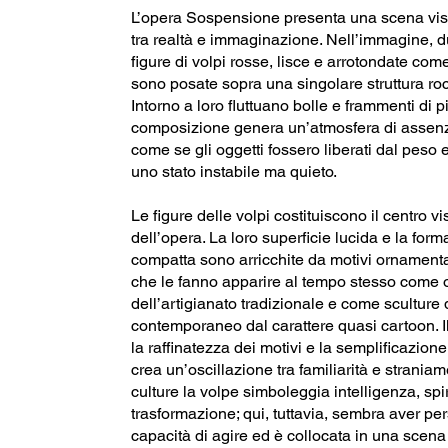
L’opera Sospensione presenta una scena vi
tra realtà e immaginazione. Nell’immagine, d
figure di volpi rosse, lisce e arrotondate come
sono posate sopra una singolare struttura ro
Intorno a loro fluttuano bolle e frammenti di pi
composizione genera un’atmosfera di assenza
come se gli oggetti fossero liberati dal peso 
uno stato instabile ma quieto.
Le figure delle volpi costituiscono il centro vi
dell’opera. La loro superficie lucida e la for
compatta sono arricchite da motivi ornamental
che le fanno apparire al tempo stesso come o
dell’artigianato tradizionale e come sculture 
contemporaneo dal carattere quasi cartoon. Il
la raffinatezza dei motivi e la semplificazion
crea un’oscillazione tra familiarità e straniam
culture la volpe simboleggia intelligenza, spir
trasformazione; qui, tuttavia, sembra aver per
capacità di agire ed è collocata in una scen