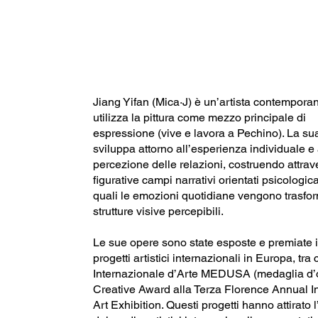
Jiang Yifan (Mica·J) è un’artista contempora
utilizza la pittura come mezzo principale di
espressione (vive e lavora a Pechino). La sua
sviluppa attorno all’esperienza individuale e 
percezione delle relazioni, costruendo attra
figurative campi narrativi orientati psicologi
quali le emozioni quotidiane vengono trasfor
strutture visive percepibili.
Le sue opere sono state esposte e premiate 
progetti artistici internazionali in Europa, tra 
Internazionale d’Arte MEDUSA (medaglia d’or
Creative Award alla Terza Florence Annual In
Art Exhibition. Questi progetti hanno attirato 