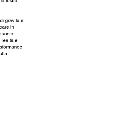
ena fosse
di gravità e
trare in
questo
 realtà e
asformando
ulla