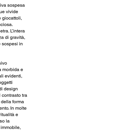
siva sospesa
ue vivide
 giocattoli,
cciosa.
etra. L’intera
 di gravità,
e sospesi in
sivo
ma morbida e
i evidenti,
ggetti
di design
 contrasto tra
e della forma
ento. In molte
itualità e
so la
a immobile,