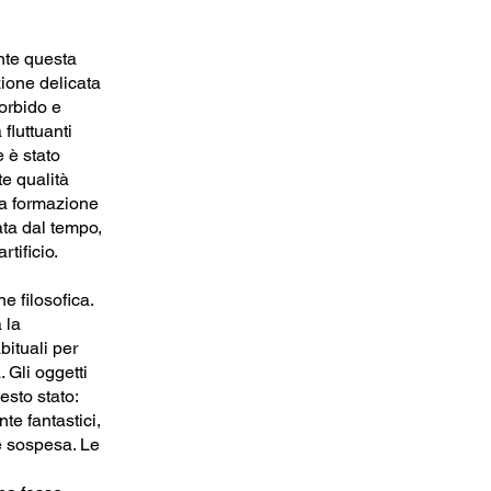
nte questa
zione delicata
orbido e
 fluttuanti
 è stato
e qualità
na formazione
ta dal tempo,
rtificio.
e filosofica.
 la
bituali per
 Gli oggetti
esto stato:
e fantastici,
 sospesa. Le