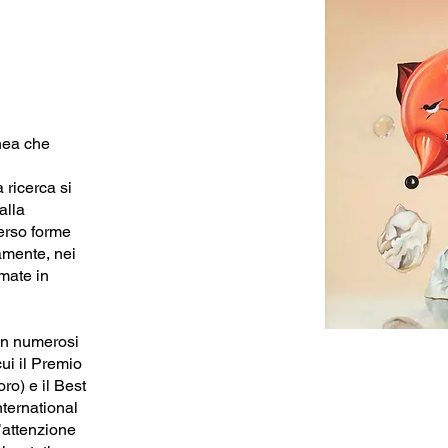
nea che
 ricerca si
alla
verso forme
camente, nei
mate in
in numerosi
cui il Premio
o) e il Best
ternational
l’attenzione