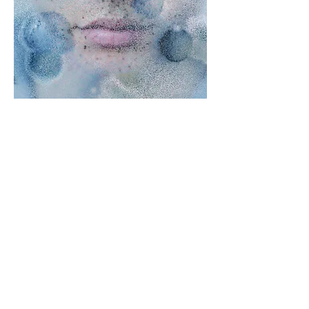
STUDIO
Via Vignone 60/A, 20026
Novate Milanese - Milano
info@a60artspace.com
SUBSCRIBE
Email