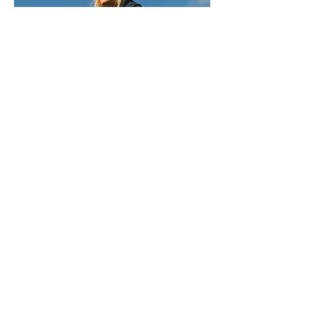
STUDIO
Via Vignone 60/A, 20026
Novate Milanese - Milano
info@a60artspace.com