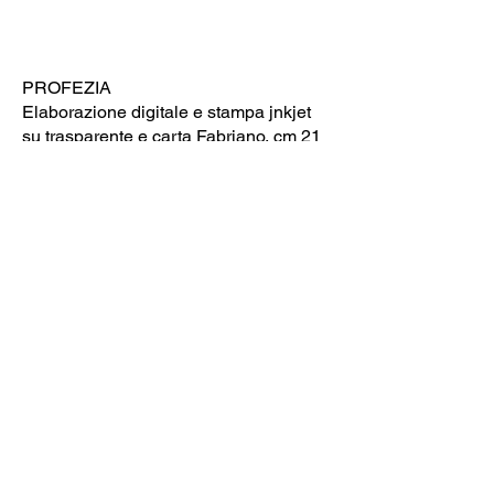
PROFEZIA
Elaborazione digitale e stampa jnkjet
su trasparente e carta Fabriano, cm 21
x 29.7, 2025
Testo di Pengpeng Wang