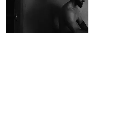
STUDIO
Via Vignone 60/A, 20026
Novate Milanese - Milano
info@a60artspace.com
SUBSCRIBE