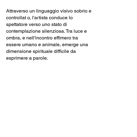
Attraverso un linguaggio visivo sobrio e
controllat o, l'artista conduce lo
spettatore verso uno stato di
contemplazione silenziosa. Tra luce e
ombra, e nell'incontro effimero tra
essere umano e animale, emerge una
dimensione spirituale difficile da
esprimere a parole.
IL CREPUSCOLO DELL'UCCELLO
SACRO
Fotografia, cm 15 x 19, 2025
Testo di Pengpeng Wang