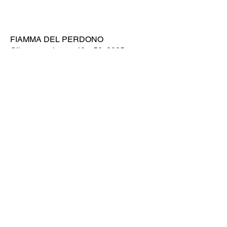
FIAMMA DEL PERDONO
Olio su tavola, cm 40 x 50, 2025
Testo di Pengpeng Wang