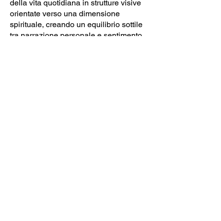
della vita quotidiana in strutture visive
orientate verso una dimensione
spirituale, creando un equilibrio sottile
tra narrazione personale e sentimento
collettivo.
IL SENTIERO VERSO CASA
Olio su tela, cm 130 x 90, 2025
Testo di Pengpeng Wang